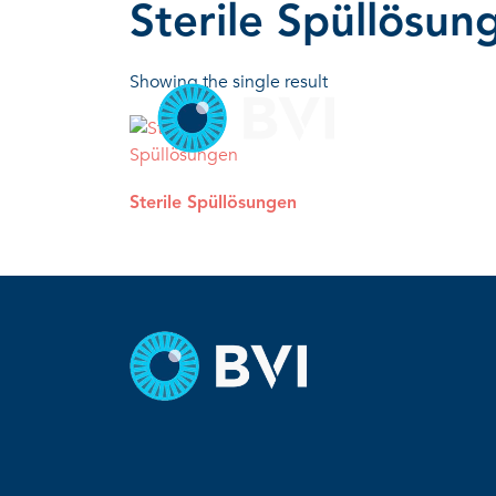
Skip
Sterile Spüllösun
to
content
Showing the single result
Sterile Spüllösungen