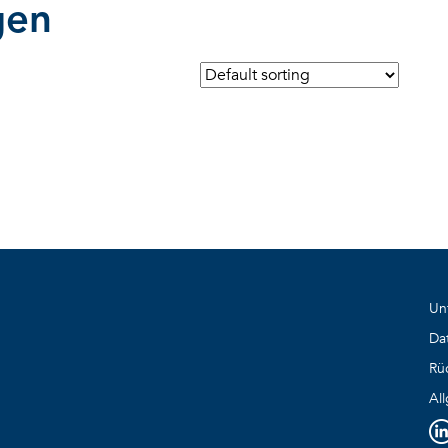
gen
Produktkatalo
VERFAHREN
PRODUKTE
ÜBER BVI
KAR
Un
Da
Rü
Al