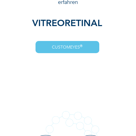
erfahren
VITREORETINAL
®
CUSTOMEYES