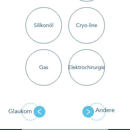
Silikonöl
Cryo-line
Gas
Elektrochirurgie
Andere
Glaukom