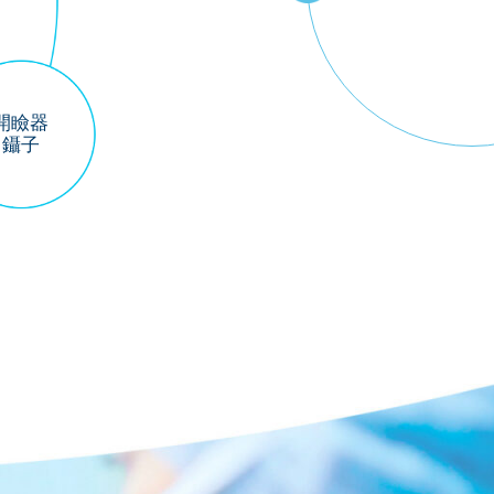
開瞼器
鑷子