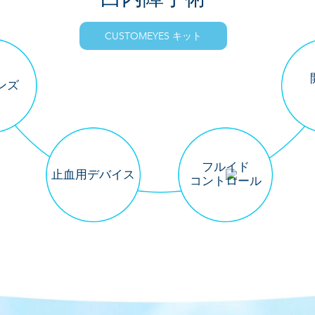
CUSTOMEYES キット
ンズ
フルイド
止血用デバイス
コントロール