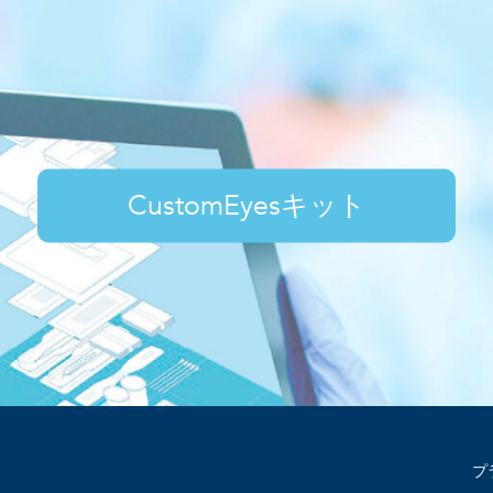
CustomEyesキット
プ