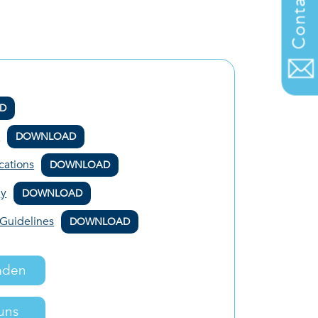
Contact us
D
o
DOWNLOAD
cations
DOWNLOAD
gy
DOWNLOAD
 Guidelines
DOWNLOAD
aden
uns