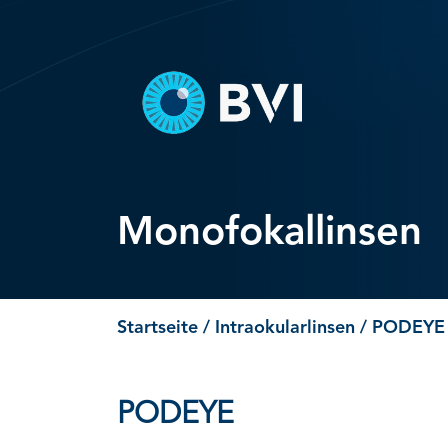
Skip
to
content
Monofokallinsen
Startseite
/
Intraokularlinsen
/
PODEYE
PODEYE