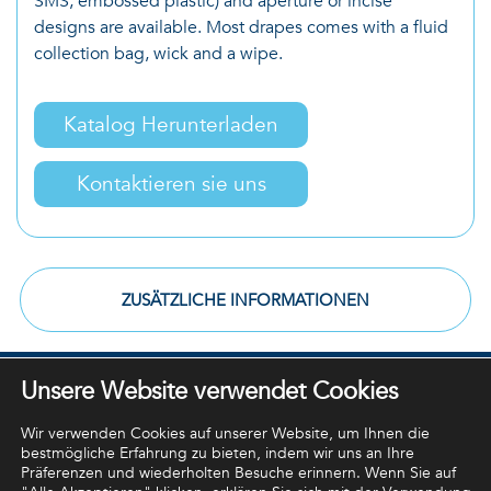
SMS, embossed plastic) and aperture or incise
designs are available. Most drapes comes with a fluid
collection bag, wick and a wipe.
Katalog Herunterladen
Kontaktieren sie uns
ZUSÄTZLICHE INFORMATIONEN
Unsere Website verwendet Cookies
Wir verwenden Cookies auf unserer Website, um Ihnen die
bestmögliche Erfahrung zu bieten, indem wir uns an Ihre
Präferenzen und wiederholten Besuche erinnern. Wenn Sie auf
Unternehmensstrategien