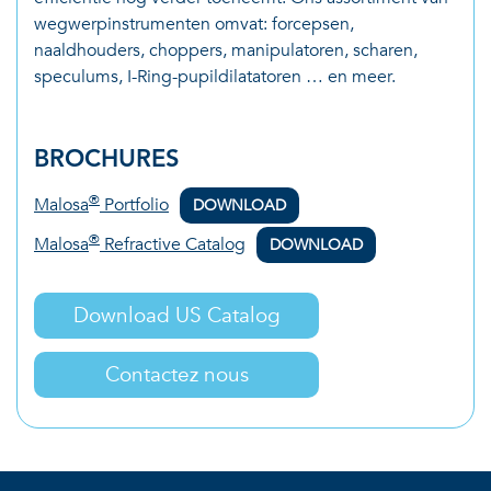
wegwerpinstrumenten omvat: forcepsen,
naaldhouders, choppers, manipulatoren, scharen,
speculums, I-Ring-pupildilatatoren … en meer.
BROCHURES
®
Malosa
Portfolio
DOWNLOAD
®
Malosa
Refractive Catalog
DOWNLOAD
Download US Catalog
Contactez nous