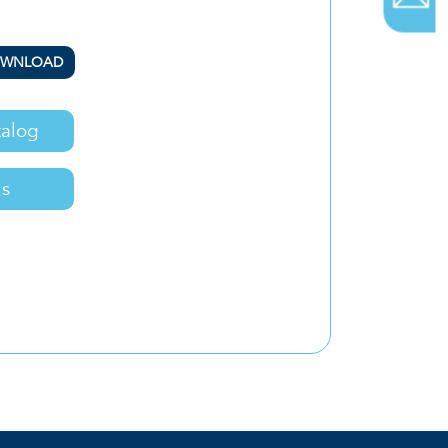
WNLOAD
alog
us