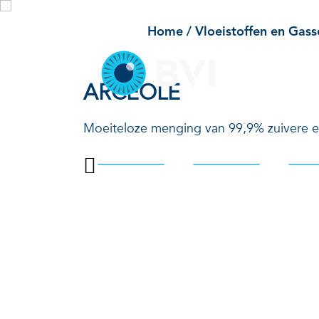
Oogheelkund
Skip
to
Home
/
Vloeistoffen en Gass
content
ARCEOLE
Moeiteloze menging van 99,9% zuivere en