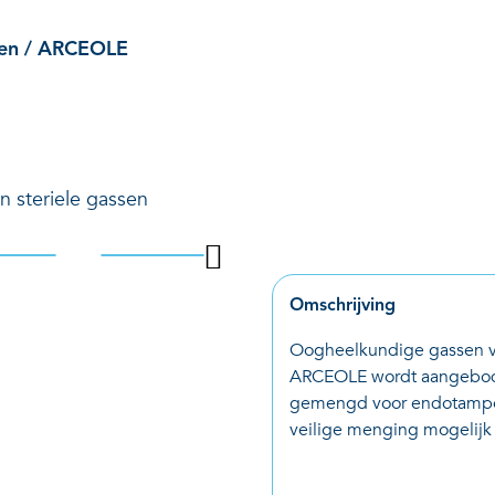
ig gas
Productcatalogi
en
/
ARCEOLE
INGREPEN
PRODUCTEN
OVER 
 steriele gassen
Omschrijving
Oogheelkundige gassen vo
ARCEOLE wordt aangeboden
gemengd voor endotampon
veilige menging mogelijk 